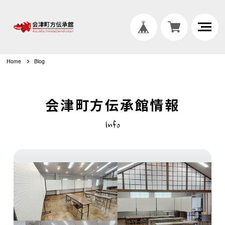
Home
Blog
会津町方伝承館情報
Info