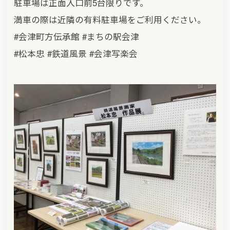
駐車場は正面入口前5台限りです。
満車の際は近隣の有料駐車場をご利用ください。
#会津町方伝承館 #まちの駅会津
#松本忠 #鉄道風景 #会津写楽会