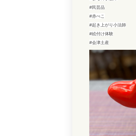
#民芸品
#赤べこ
#起き上がり小法師
#絵付け体験
#会津土産