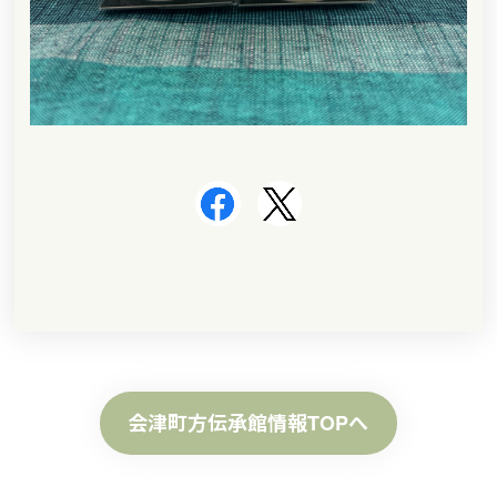
会津町方伝承館情報TOPへ