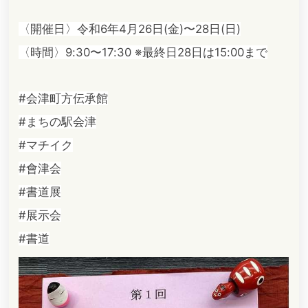
〈開催日〉令和6年4月26日(金)〜28日(日)
〈時間〉9:30〜17:30 ※最終日28日は15:00まで
#会津町方伝承館
#まちの駅会津
#マチイク
#會津会
#書道展
#展示会
#書道