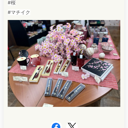
#桜
#マチイク