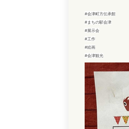
#会津町方伝承館
#まちの駅会津
#展示会
#工作
#絵画
#会津観光