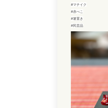
#マチイク
#赤べこ
#箸置き
#民芸品