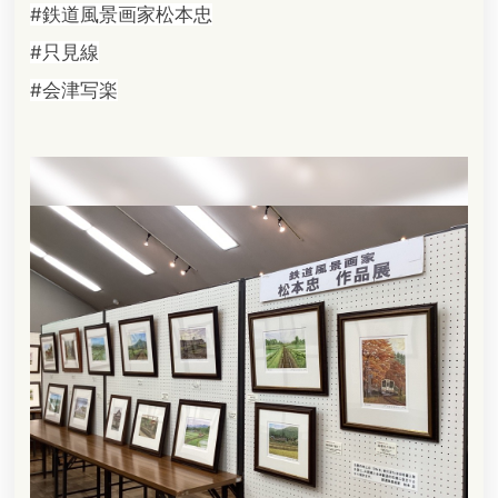
#鉄道風景画家松本忠
#只見線
#会津写楽