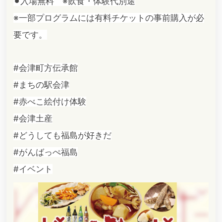
⚫︎入場無料 ※飲食・体験代別途
※一部プログラムには有料チケットの事前購入が必
要です。
#会津町方伝承館
#まちの駅会津
#赤べこ絵付け体験
#会津土産
#どうしても福島が好きだ
#がんばっぺ福島
#イベント