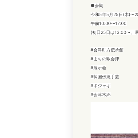
●会期
令和5年5月25日(木)〜2
午前10:00〜17:00
(初日25日は13:00〜、最
#会津町方伝承館
#まちの駅会津
#展示会
#韓国伝統手芸
#ポジャギ
#会津木綿