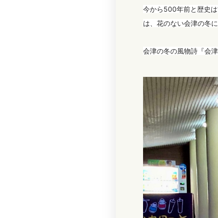
今から500年前と歴史
は、花のない会津の冬に
会津の冬の風物詩『会津