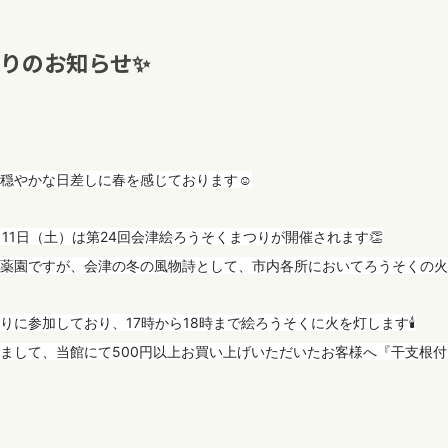
りのお知らせ✨
穏やかな日差しに春を感じております☺️
11日（土）は第24回会津絵ろうそくまつりが開催されます👏
薬園ですが、会津の冬の風物詩として、市内各所においてろうそくの火が
りに参加しており、17時から18時まで絵ろうそくに火を灯します🕯
まして、当館にて500円以上お買い上げいただいたお客様へ『干支根付