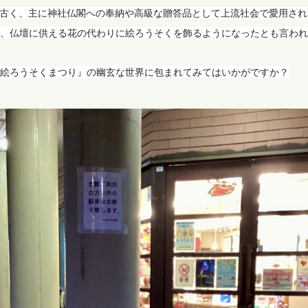
は古く、主に神社仏閣への奉納や高級な贈答品として上流社会で愛用さ
、仏壇に供える花の代わりに絵ろうそくを飾るようになったとも言われ
絵ろうそくまつり』の幽玄な世界に包まれてみてはいかがですか？